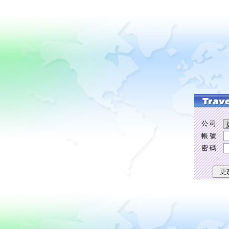
公 司
帳 號
密 碼